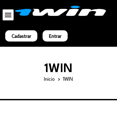
Cadastrar
Entrar
1WIN
Inicio
1WIN