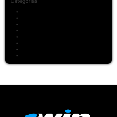
Categorias
Aplicativo 1WIN
Apostas Esportivas 1WIN
Cassino Online 1WIN
Como começar 1WIN
Depositos 1WIN
Promoções 1WIN
Slots 1WIN
Uncategorized