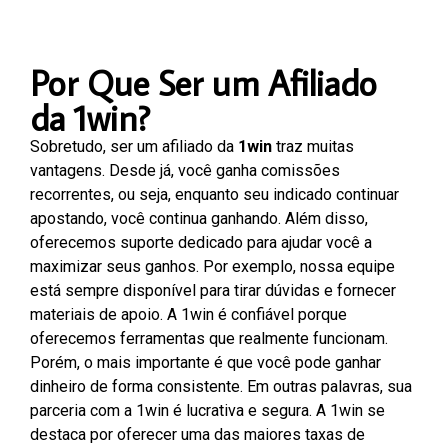
Por Que Ser um Afiliado
da 1win?
Sobretudo, ser um afiliado da
1win
traz muitas
vantagens. Desde já, você ganha comissões
recorrentes, ou seja, enquanto seu indicado continuar
apostando, você continua ganhando. Além disso,
oferecemos suporte dedicado para ajudar você a
maximizar seus ganhos. Por exemplo, nossa equipe
está sempre disponível para tirar dúvidas e fornecer
materiais de apoio. A 1win é confiável porque
oferecemos ferramentas que realmente funcionam.
Porém, o mais importante é que você pode ganhar
dinheiro de forma consistente. Em outras palavras, sua
parceria com a 1win é lucrativa e segura. A 1win se
destaca por oferecer uma das maiores taxas de