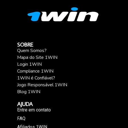
SOBRE
Quem Somos?
Mapa do Site 1WIN
Login 1WIN
Compliance 1WIN
1WIN é Confiável?
Jogo Responsável 1WIN
Blog 1WIN
AJUDA
Entre em contato
FAQ
Afiliados 1WIN