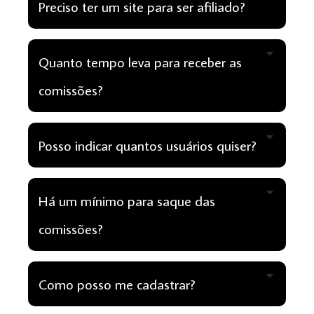
Preciso ter um site para ser afiliado?
Quanto tempo leva para receber as
comissões?
Posso indicar quantos usuários quiser?
Há um mínimo para saque das
comissões?
Como posso me cadastrar?