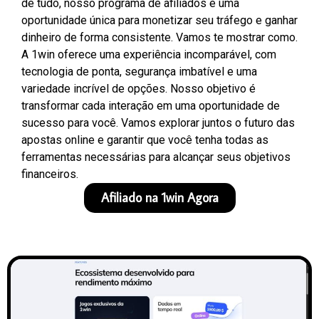
de tudo, nosso programa de afiliados é uma
oportunidade única para monetizar seu tráfego e ganhar
dinheiro de forma consistente. Vamos te mostrar como.
A 1win oferece uma experiência incomparável, com
tecnologia de ponta, segurança imbatível e uma
variedade incrível de opções. Nosso objetivo é
transformar cada interação em uma oportunidade de
sucesso para você. Vamos explorar juntos o futuro das
apostas online e garantir que você tenha todas as
ferramentas necessárias para alcançar seus objetivos
financeiros.
Afiliado na 1win Agora