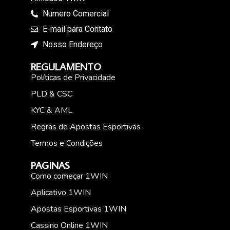
Numero Comercial
E-mail para Contato
Nosso Endereço
REGULAMENTO
Políticas de Privacidade
PLD & CSC
KYC & AML
Regras de Apostas Esportivas
Termos e Condições
PAGINAS
Como começar 1WIN
Aplicativo 1WIN
Apostas Esportivas 1WIN
Cassino Online 1WIN