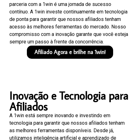
parceria com a 1win é uma jornada de sucesso
contínuo. A 1win investe continuamente em tecnologia
de ponta para garantir que nossos afiliados tenham
acesso às melhores ferramentas do mercado. Nosso
compromisso com a inovação garante que você esteja
sempre um passo à frente da concorrência.
Afiliado Agora e brilhe na 1win!
Inovação e Tecnologia para
Afiliados
A 1win está sempre inovando e investindo em
tecnologia para garantir que nossos afiliados tenham
as melhores ferramentas disponíveis. Desde já,
utilizamos inteligência artificial e aprendizado de