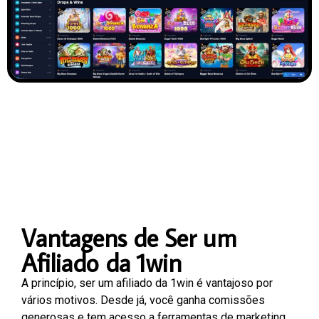
Vantagens de Ser um
Afiliado da 1win
A princípio, ser um afiliado da 1win é vantajoso por
vários motivos. Desde já, você ganha comissões
generosas e tem acesso a ferramentas de marketing