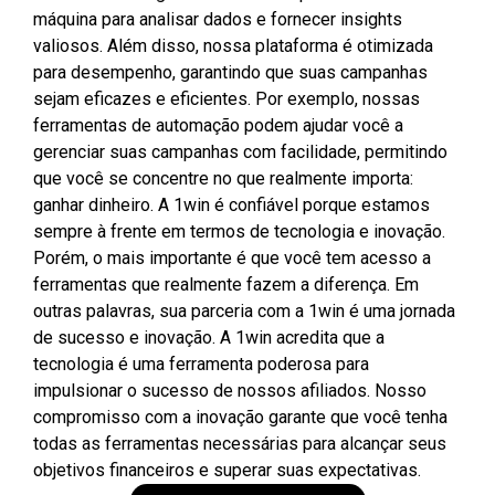
máquina para analisar dados e fornecer insights
valiosos. Além disso, nossa plataforma é otimizada
para desempenho, garantindo que suas campanhas
sejam eficazes e eficientes. Por exemplo, nossas
ferramentas de automação podem ajudar você a
gerenciar suas campanhas com facilidade, permitindo
que você se concentre no que realmente importa:
ganhar dinheiro. A 1win é confiável porque estamos
sempre à frente em termos de tecnologia e inovação.
Porém, o mais importante é que você tem acesso a
ferramentas que realmente fazem a diferença. Em
outras palavras, sua parceria com a 1win é uma jornada
de sucesso e inovação. A 1win acredita que a
tecnologia é uma ferramenta poderosa para
impulsionar o sucesso de nossos afiliados. Nosso
compromisso com a inovação garante que você tenha
todas as ferramentas necessárias para alcançar seus
objetivos financeiros e superar suas expectativas.