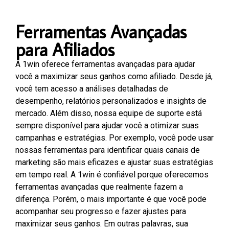
Ferramentas Avançadas
para Afiliados
A 1win oferece ferramentas avançadas para ajudar
você a maximizar seus ganhos como afiliado. Desde já,
você tem acesso a análises detalhadas de
desempenho, relatórios personalizados e insights de
mercado. Além disso, nossa equipe de suporte está
sempre disponível para ajudar você a otimizar suas
campanhas e estratégias. Por exemplo, você pode usar
nossas ferramentas para identificar quais canais de
marketing são mais eficazes e ajustar suas estratégias
em tempo real. A 1win é confiável porque oferecemos
ferramentas avançadas que realmente fazem a
diferença. Porém, o mais importante é que você pode
acompanhar seu progresso e fazer ajustes para
maximizar seus ganhos. Em outras palavras, sua