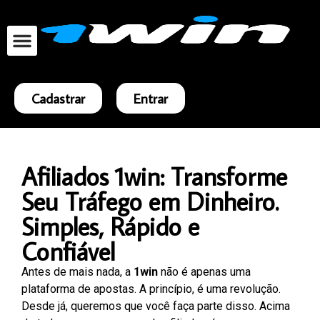
Cadastrar
Entrar
Afiliados 1win: Transforme
Seu Tráfego em Dinheiro.
Simples, Rápido e
Confiável
Antes de mais nada, a
1win
não é apenas uma
plataforma de apostas. A princípio, é uma revolução.
Desde já, queremos que você faça parte disso. Acima