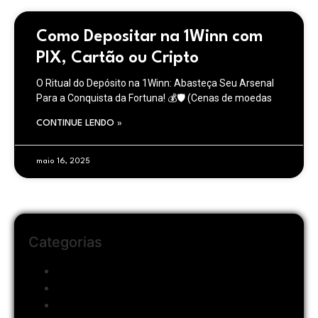
Como Depositar na 1Winn com
PIX, Cartão ou Cripto
O Ritual do Depósito na 1Winn: Abasteça Seu Arsenal
Para a Conquista da Fortuna! 💰🛡️ (Cenas de moedas
CONTINUE LENDO »
maio 16, 2025
Categorias
Aplicativo 1WIN
Apostas Esportivas 1WIN
Cassino Online 1WIN