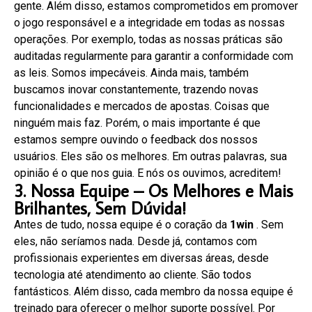
gente. Além disso, estamos comprometidos em promover
o jogo responsável e a integridade em todas as nossas
operações. Por exemplo, todas as nossas práticas são
auditadas regularmente para garantir a conformidade com
as leis. Somos impecáveis. Ainda mais, também
buscamos inovar constantemente, trazendo novas
funcionalidades e mercados de apostas. Coisas que
ninguém mais faz. Porém, o mais importante é que
estamos sempre ouvindo o feedback dos nossos
usuários. Eles são os melhores. Em outras palavras, sua
opinião é o que nos guia. E nós os ouvimos, acreditem!
3. Nossa Equipe – Os Melhores e Mais
Brilhantes, Sem Dúvida!
Antes de tudo, nossa equipe é o coração da
1win
. Sem
eles, não seríamos nada. Desde já, contamos com
profissionais experientes em diversas áreas, desde
tecnologia até atendimento ao cliente. São todos
fantásticos. Além disso, cada membro da nossa equipe é
treinado para oferecer o melhor suporte possível. Por