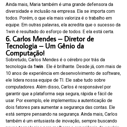
Ainda mais, Maria também é uma grande defensora da
diversidade e inclusão na empresa. Ela se importa com
todos. Porém, o que ela mais valoriza é o trabalho em
equipe. Em outras palavras, ela acredita que o sucesso da
1win é resultado do esforço de todos. E ela está certa.
6. Carlos Mendes – Diretor de
Tecnologia – Um Gênio da
Computação!
Sobretudo, Carlos Mendes é o cérebro por trás da
tecnologia da
1win
. Ele é brilhante. Desde já, com mais de
10 anos de experiência em desenvolvimento de software,
ele lidera nossa equipe de TI. Ele sabe tudo sobre
computadores. Além disso, Carlos é responsável por
garantir que a plataforma seja segura, rápida e fácil de
usar. Por exemplo, ele implementou a autenticação de
dois fatores para aumentar a segurança das contas. Ele
está sempre pensando na segurança. Ainda mais, Carlos
também é um entusiasta de inovação, sempre buscando