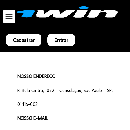
Cadastrar
Entrar
NOSSO ENDEREÇO
R. Bela Cintra, 1032 – Consolação, São Paulo – SP,
01415-002
NOSSO E-MAIL