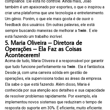
compliance. Ele está no controle. Ainda mais, João
também é um apaixonado por esportes, o que o inspirou a
criar uma plataforma que une tecnologia e entretenimento.
Um gênio. Porém, o que ele mais gosta é de ouvir o
feedback dos usuários. Em outras palavras, ele está
sempre buscando maneiras de melhorar a
1win
. E ele
está fazendo um trabalho incrível.
5. Maria Oliveira – Diretora de
Operações – Ela Faz as Coisas
Acontecerem!
Acima de tudo, Maria Oliveira é a responsável por garantir
que tudo funcione perfeitamente na
1win
. Ela é fantástica.
Desde já, com uma carreira sólida em gestão de
operações, ela supervisiona todas as áreas da empresa.
Ela sabe o que está fazendo. Além disso, Maria é
conhecida por sua atenção aos detalhes e sua capacidade
de resolver problemas rapidamente. Por exemplo, ela
implementou novos sistemas que reduziram o tempo de
resposta do suporte em 30%. É eficiente, muito eficiente.