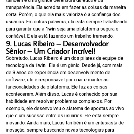
também é uma grande defensora da ética e da
transparência. Ela acredita em fazer as coisas da maneira
certa. Porém, o que ela mais valoriza é a confiança dos
usuários. Em outras palavras, ela está sempre trabalhando
para garantir que a
1win
seja uma plataforma segura e
confiável. E ela está fazendo um trabalho tremendo.
9. Lucas Ribeiro – Desenvolvedor
Sênior – Um Criador Incrível!
Sobretudo, Lucas Ribeiro é um dos pilares da equipe de
tecnologia da
1win
. Ele é um gênio. Desde já, com mais
de 8 anos de experiência em desenvolvimento de
software, ele é responsável por criar e manter as
funcionalidades da plataforma. Ele faz as coisas
acontecerem. Além disso, Lucas é conhecido por sua
habilidade em resolver problemas complexos. Por
exemplo, ele desenvolveu o sistema de apostas ao vivo
que é um sucesso entre os usuários. Ele está sempre
inovando. Ainda mais, Lucas também é um entusiasta de
inovação, sempre buscando novas tecnologias para