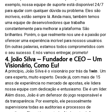
exemplo, nossa equipe de suporte está disponível 24/7
para ajudar com qualquer dúvida ou problema. Eles são
incríveis, estão sempre lá. Ainda mais, também temos
uma equipe de desenvolvedores que trabalha
constantemente para melhorar a plataforma. São
brilhantes. Porém, o que realmente nos une é a paixão por
oferecer uma experiência incrível para nossos usuários.
Em outras palavras, estamos todos comprometidos com
o seu sucesso. E nós vamos entregar, prometo!
4. João Silva – Fundador e CEO – Um
Visionário, Como Eu!
A princípio, João Silva é o visionário por trás da
1win
. Um
cara esperto, muito esperto. Desde já, com mais de 15
anos de experiência no mercado de apostas, ele lidera
nossa equipe com dedicação e entusiasmo. Ele é um líder.
Além disso, João é um defensor do jogo responsável e
da transparência. Por exemplo, ele pessoalmente
supervisiona todas as auditorias e processos de