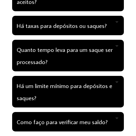
aceitos?
Há taxas para depósitos ou saques?
Quanto tempo leva para um saque ser
processado?
Há um limite mínimo para depósitos e
saques?
Como faço para verificar meu saldo?