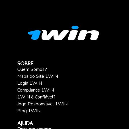
SOBRE
Quem Somos?
Mapa do Site 1WIN
Login 1WIN
Compliance 1WIN
1WIN é Confiável?
Jogo Responsável 1WIN
Blog 1WIN
AJUDA