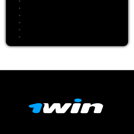
Cassino Online 1WIN
Como começar 1WIN
Depositos 1WIN
Promoções 1WIN
Slots 1WIN
Uncategorized