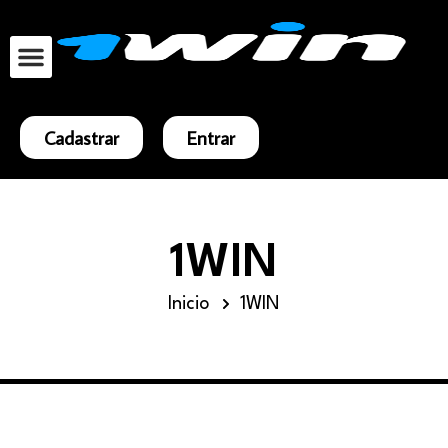
Cadastrar
Entrar
1WIN
Inicio
1WIN